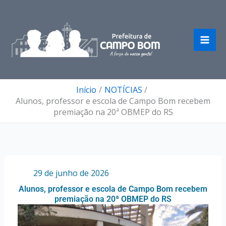
Ir
para
o
conteúdo
Início
NOTÍCIAS
Alunos, professor e escola de Campo Bom recebem
premiação na 20ª OBMEP do RS
Por
/
29 de junho de 2026
Alunos, professor e escola de Campo Bom recebem
premiação na 20ª OBMEP do RS