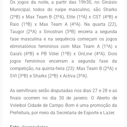
Os jogos da noite, a partir das 19h30, no Ginásio
Municipal, todos do naipe masculino, são Sharks
(2ºB) x Max Team B (3ºA), Elite (1ºA) x CST (4ºB) e
Raio (1ºB) x Max Team A (4ºA). Na quarta (22),
Taugor (2ºA) x Sinostran (3ºB) encerra a segunda
fase masculina e na sequência começam os jogos
eliminatórios femininos com Max Team A (1ºA) x
Gaia’s (4ºB) e PB Vôlei (1ºB) x OnLine (4ºA). Dois
jogos femininos encerram a segunda fase da
competição, na quinta-feira (23): Max Team B (2ºA) x
SVI (3ºB) e Sharks (2ºB) x Activa (3ºA).
As semifinais serão disputadas nos dias 27 e 28 e as
finais ocorrem no dia 30 de janeiro. O Aberto de
Voleibol Cidade de Campo Bom é uma promoção da
Prefeitura, por meio da Secretaria de Esporte e Lazer.