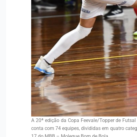
A 20ª edição da Copa Feevale/Topper de Futsal
conta com 74 equipes, divididas em quatro categ
17 do MBB – Moleque Bom de Bola.