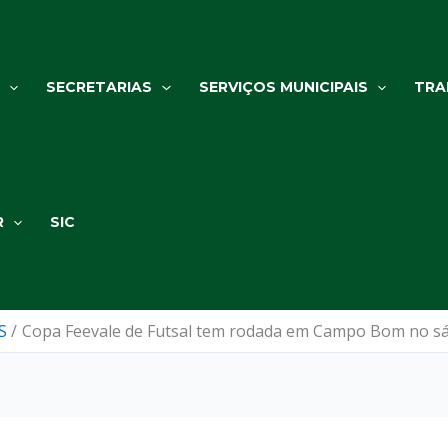
SECRETARIAS
SERVIÇOS MUNICIPAIS
TRA
R
SIC
S
Copa Feevale de Futsal tem rodada em Campo Bom no s