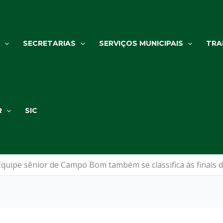
SECRETARIAS
SERVIÇOS MUNICIPAIS
TRA
R
SIC
Equipe sênior de Campo Bom também se classifica às finais