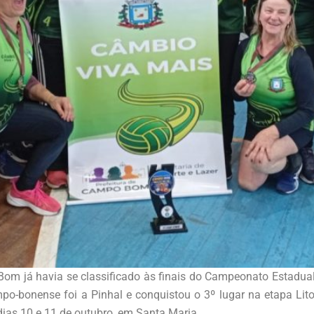
om já havia se classificado às finais do Campeonato Estadual
mpo-bonense foi a Pinhal e conquistou o 3º lugar na etapa Li
dias 10 e 11 de outubro, em Santa Maria.