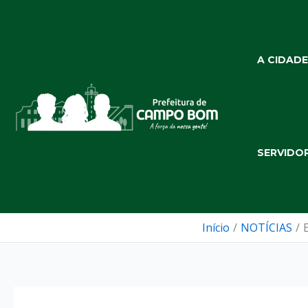
Ir
para
o
A CIDADE
conteúdo
SERVIDO
Início
NOTÍCIAS