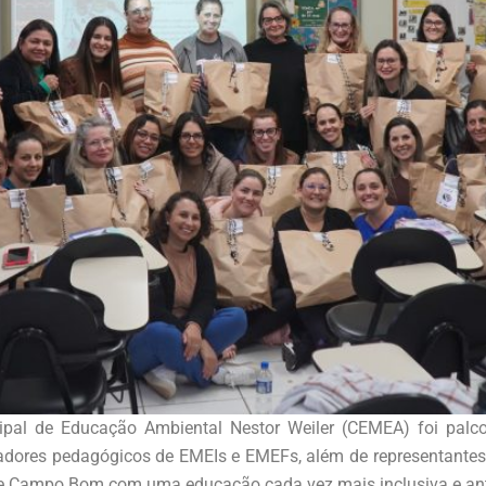
nicipal de Educação Ambiental Nestor Weiler (CEMEA) foi pal
adores pedagógicos de EMEIs e EMEFs, além de representantes 
e Campo Bom com uma educação cada vez mais inclusiva e anti