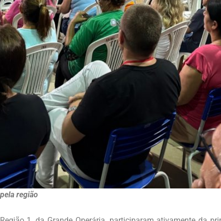
pela região
 Região 1, da Grande Operária, participaram ativamente da p