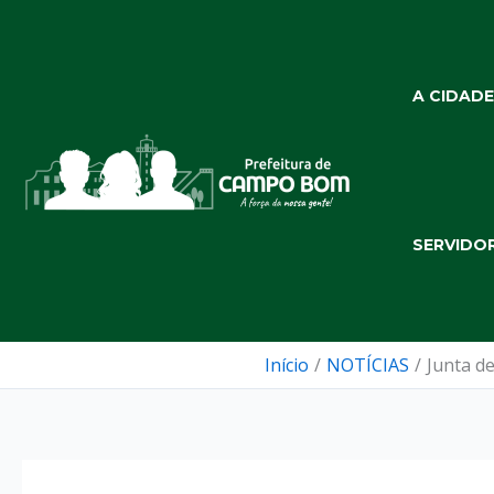
Ir
para
o
A CIDADE
conteúdo
SERVIDO
Início
NOTÍCIAS
Junta de