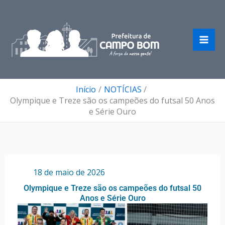
Ir
para
o
conteúdo
Início
NOTÍCIAS
Olympique e Treze são os campeões do futsal 50 Anos
e Série Ouro
Por
/
18 de maio de 2026
Olympique e Treze são os campeões do futsal 50
Anos e Série Ouro