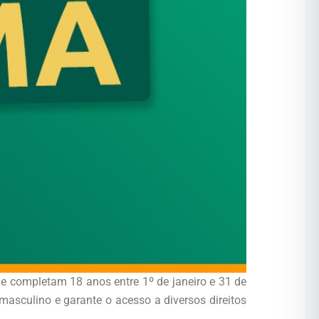
ue completam 18 anos entre 1º de janeiro e 31 de
masculino e garante o acesso a diversos direitos