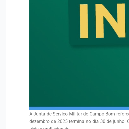
A Junta de Serviço Militar de Campo Bom reforça
dezembro de 2025 termina no dia 30 de junho. O 
civis e profissionais.