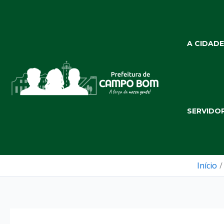
Ir
para
o
A CIDADE
conteúdo
SERVIDO
Início