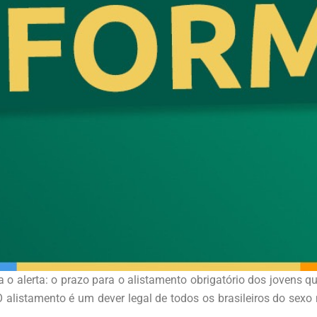
 o alerta: o prazo para o alistamento obrigatório dos jovens q
alistamento é um dever legal de todos os brasileiros do sexo 