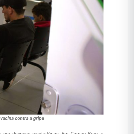
acina contra a gripe
s por doenças respiratórias. Em Campo Bom, a