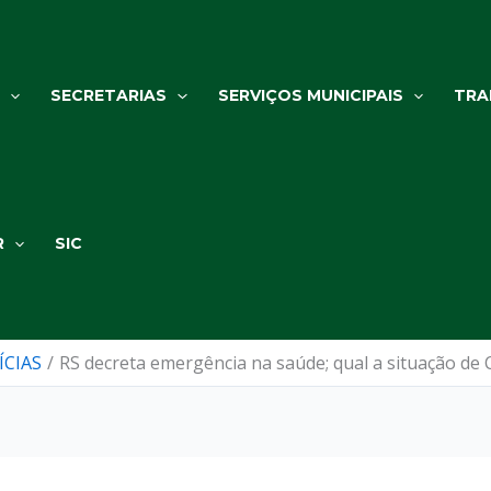
SECRETARIAS
SERVIÇOS MUNICIPAIS
TRA
R
SIC
ÍCIAS
RS decreta emergência na saúde; qual a situação d