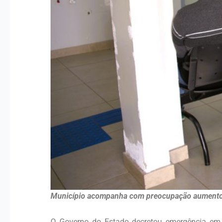
Município acompanha com preocupação aumento no
O Governo do Estado decretou emergência em 