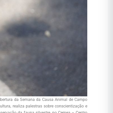
a abertura da Semana da Causa Animal de Campo
tura, realiza palestras sobre conscientização e
bservação da fauna silvestre, no Cemea – Centro