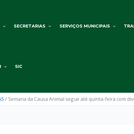
SECRETARIAS
SERVIÇOS MUNICIPAIS
TRA
R
SIC
AS
Semana da Causa Animal segue até quinta-feira com div