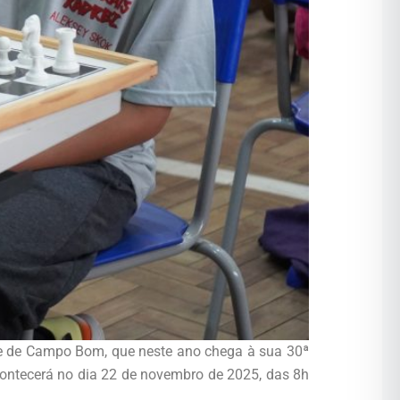
ade de Campo Bom, que neste ano chega à sua 30ª
acontecerá no dia 22 de novembro de 2025, das 8h