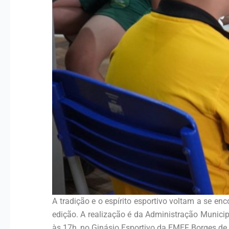
A tradição e o espírito esportivo voltam a se 
edição. A realização é da Administração Municip
às 17h, no Ginásio Esportivo da EMEF Borges de